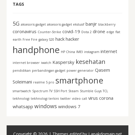
TAGS
5G
banjir
aksesoris gadget
aksesoris gadget ekslusif
blackberry
coronavirus
covid-19
drone
Counter-Strike
Dota 2
edge
flat
hack
hacker
earth
Free Fire
galaxy S20
handphone
internet
HP China
IMEI
instagram
kesehatan
Kaspersky
internet browser
iwatch
Qasem
pendidikan
perbandingan gadget
power generator
smartphone
Soleimani
realme 5 pro
smartwatch
Spectrum TV
SSH Port
Steam
Stumble Guys
TCL
virus corona
tekhnologi
tekhnologi terkini
twitter
video call
windows
whatsapp
windows 7
Copyright © 2026 | Themes
edited
by
Lapakdomain.net