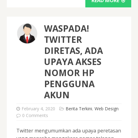
READ MORE
WASPADA!
TWITTER
DIRETAS, ADA
UPAYA AKSES
NOMOR HP
PENGGUNA
AKUN
February 4, 2020
Berita Terkini
,
Web Design
0 Comments
Twitter mengumumkan ada upaya peretasan