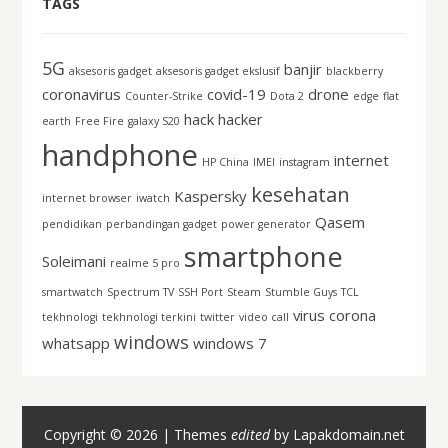
TAGS
5G
banjir
aksesoris gadget
aksesoris gadget ekslusif
blackberry
coronavirus
covid-19
drone
Counter-Strike
Dota 2
edge
flat
hack
hacker
earth
Free Fire
galaxy S20
handphone
internet
HP China
IMEI
instagram
kesehatan
Kaspersky
internet browser
iwatch
Qasem
pendidikan
perbandingan gadget
power generator
smartphone
Soleimani
realme 5 pro
smartwatch
Spectrum TV
SSH Port
Steam
Stumble Guys
TCL
virus corona
tekhnologi
tekhnologi terkini
twitter
video call
windows
whatsapp
windows 7
Copyright © 2026 | Themes
edited
by
Lapakdomain.net