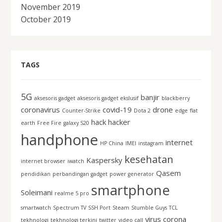
November 2019
October 2019
TAGS
5G
banjir
aksesoris gadget
aksesoris gadget ekslusif
blackberry
coronavirus
covid-19
drone
Counter-Strike
Dota 2
edge
flat
hack
hacker
earth
Free Fire
galaxy S20
handphone
internet
HP China
IMEI
instagram
kesehatan
Kaspersky
internet browser
iwatch
Qasem
pendidikan
perbandingan gadget
power generator
smartphone
Soleimani
realme 5 pro
smartwatch
Spectrum TV
SSH Port
Steam
Stumble Guys
TCL
virus corona
tekhnologi
tekhnologi terkini
twitter
video call