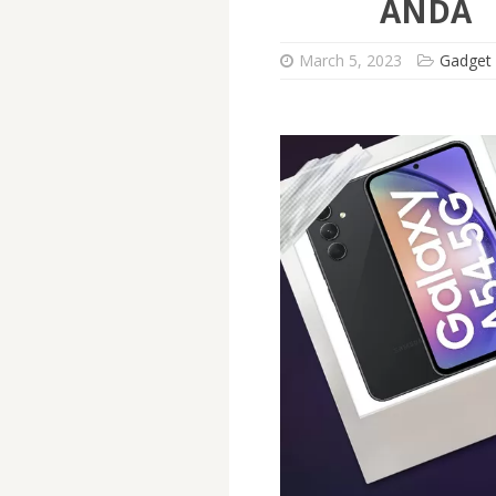
ANDA
March 5, 2023
Gadget