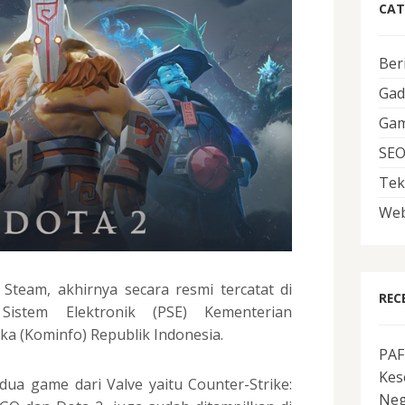
CAT
Ber
Gad
Ga
SE
Tek
Web
 Steam, akhirnya secara resmi tercatat di
REC
Sistem Elektronik (PSE) Kementerian
ka (Kominfo) Republik Indonesia.
PAF
Kes
ua game dari Valve yaitu Counter-Strike:
Neg