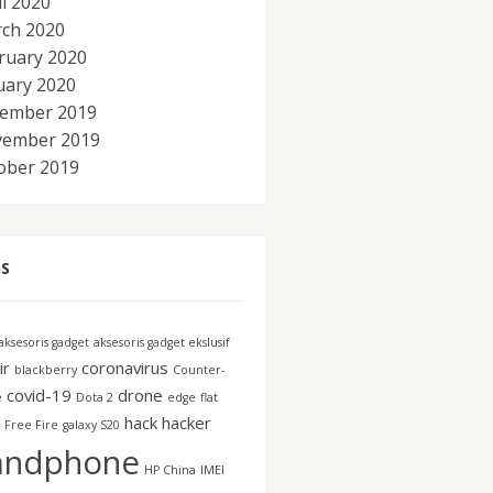
il 2020
ch 2020
ruary 2020
uary 2020
ember 2019
ember 2019
ober 2019
S
aksesoris gadget
aksesoris gadget ekslusif
ir
coronavirus
blackberry
Counter-
covid-19
drone
e
Dota 2
edge
flat
hack
hacker
Free Fire
galaxy S20
andphone
HP China
IMEI