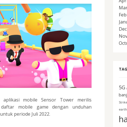
Apr
Mar
Feb
Jan
Dec
Nov
Oct
TAG
5G
banj
 aplikasi mobile Sensor Tower merilis
Strik
 daftar mobile game dengan unduhan
earth
 untuk periode Juli 2022.
h