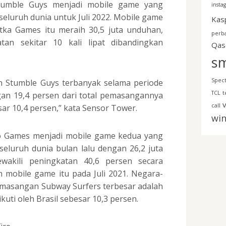
Stumble Guys menjadi mobile game yang
insta
seluruh dunia untuk Juli 2022. Mobile game
Kas
ka Games itu meraih 30,5 juta unduhan,
perb
tan sekitar 10 kali lipat dibandingkan
Qas
s
Spec
 Stumble Guys terbanyak selama periode
TCL
t
gan 19,4 persen dari total pemasangannya
v
call
ar 10,4 persen,” kata Sensor Tower.
wi
bo Games menjadi mobile game kedua yang
 seluruh dunia bulan lalu dengan 26,2 juta
wakili peningkatan 40,6 persen secara
 mobile game itu pada Juli 2021. Negara-
masangan Subway Surfers terbesar adalah
ikuti oleh Brasil sebesar 10,3 persen.