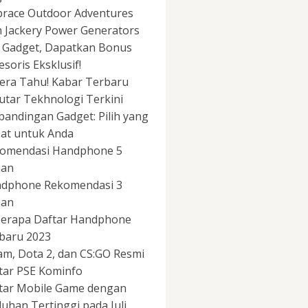
race Outdoor Adventures
h Jackery Power Generators
i Gadget, Dapatkan Bonus
esoris Eksklusif!
era Tahu! Kabar Terbaru
utar Tekhnologi Terkini
bandingan Gadget: Pilih yang
at untuk Anda
omendasi Handphone 5
aan
dphone Rekomendasi 3
aan
erapa Daftar Handphone
baru 2023
am, Dota 2, dan CS:GO Resmi
tar PSE Kominfo
tar Mobile Game dengan
uhan Tertinggi pada Juli