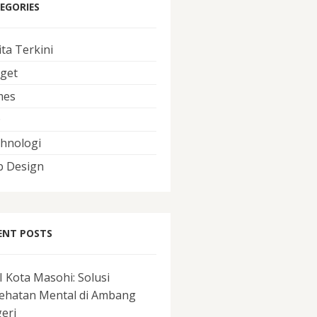
EGORIES
ita Terkini
get
mes
O
hnologi
 Design
ENT POSTS
I Kota Masohi: Solusi
ehatan Mental di Ambang
eri