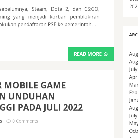
202
 sebelumnya, Steam, Dota 2, dan CS:GO,
aming yang menjadi korban pemblokiran
lakukan pendaftaran PSE ke pemerintah.…
ARC
READ MORE
Aug
Aug
Jul
Apr
R MOBILE GAME
Mar
Feb
N UNDUHAN
Jan
GGI PADA JULI 2022
Aug
Jul
s
0 Comments
May
Oct