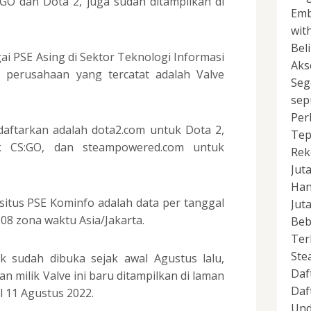
S:GO dan Dota 2, juga sudah ditampilkan di
Emb
wit
Bel
ai PSE Asing di Sektor Teknologi Informasi
Aks
 perusahaan yang tercatat adalah Valve
Seg
sep
Per
daftarkan adalah dota2.com untuk Dota 2,
Tep
tuk CS:GO, dan steampowered.com untuk
Rek
Jut
Han
 situs PSE Kominfo adalah data per tanggal
Jut
08 zona waktu Asia/Jakarta.
Beb
Ter
Ste
k sudah dibuka sejak awal Agustus lalu,
Daf
 milik Valve ini baru ditampilkan di laman
Daf
 11 Agustus 2022.
Und