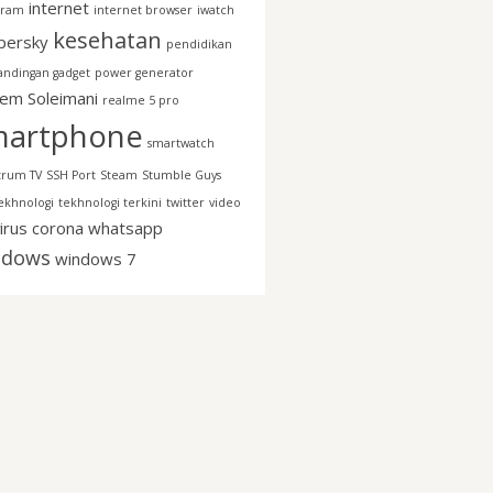
internet
gram
internet browser
iwatch
kesehatan
persky
pendidikan
andingan gadget
power generator
em Soleimani
realme 5 pro
martphone
smartwatch
trum TV
SSH Port
Steam
Stumble Guys
ekhnologi
tekhnologi terkini
twitter
video
irus corona
whatsapp
ndows
windows 7