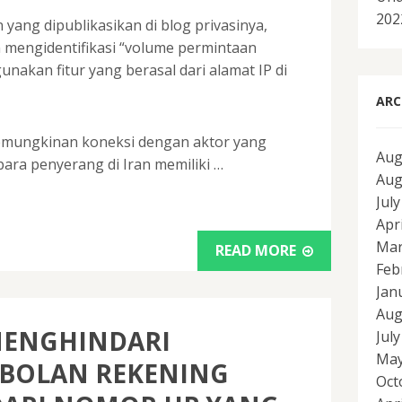
202
yang dipublikasikan di blog privasinya,
 mengidentifikasi “volume permintaan
nakan fitur yang berasal dari alamat IP di
ARC
kemungkinan koneksi dengan aktor yang
Aug
ara penyerang di Iran memiliki …
Aug
Jul
Apr
Mar
READ MORE
Feb
Jan
Aug
MENGHINDARI
Jul
May
BOLAN REKENING
Oct