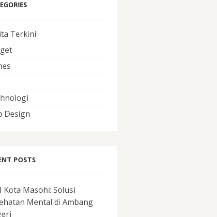
EGORIES
ita Terkini
get
mes
O
hnologi
 Design
ENT POSTS
I Kota Masohi: Solusi
ehatan Mental di Ambang
eri