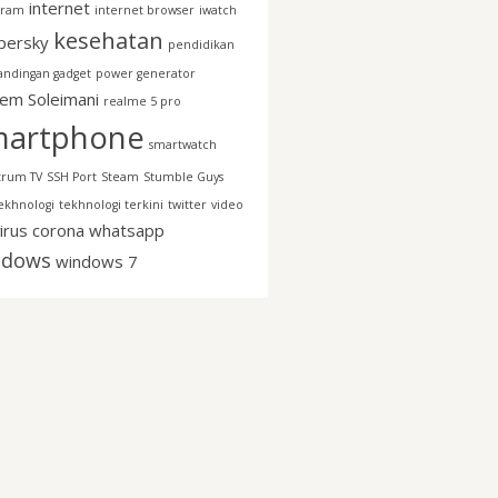
internet
gram
internet browser
iwatch
kesehatan
persky
pendidikan
andingan gadget
power generator
em Soleimani
realme 5 pro
martphone
smartwatch
trum TV
SSH Port
Steam
Stumble Guys
ekhnologi
tekhnologi terkini
twitter
video
irus corona
whatsapp
ndows
windows 7