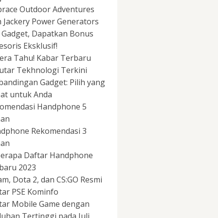
race Outdoor Adventures
h Jackery Power Generators
i Gadget, Dapatkan Bonus
esoris Eksklusif!
era Tahu! Kabar Terbaru
utar Tekhnologi Terkini
bandingan Gadget: Pilih yang
at untuk Anda
omendasi Handphone 5
aan
dphone Rekomendasi 3
aan
erapa Daftar Handphone
baru 2023
am, Dota 2, dan CS:GO Resmi
tar PSE Kominfo
tar Mobile Game dengan
uhan Tertinggi pada Juli