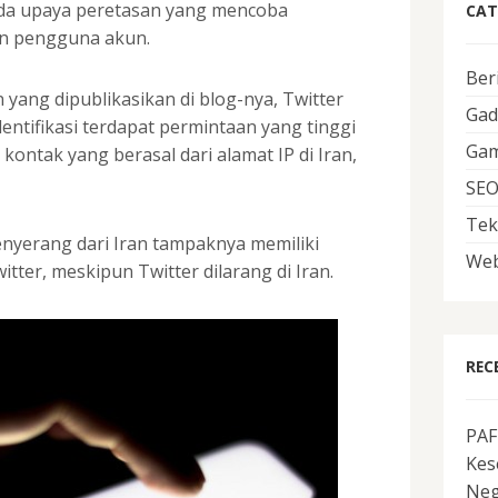
a upaya peretasan yang mencoba
CAT
n pengguna akun.
Ber
yang dipublikasikan di blog-nya, Twitter
Gad
ntifikasi terdapat permintaan yang tinggi
Ga
ontak yang berasal dari alamat IP di Iran,
SE
Tek
nyerang dari Iran tampaknya memiliki
Web
itter, meskipun Twitter dilarang di Iran.
REC
PAF
Kes
Neg