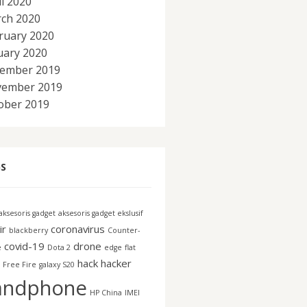
il 2020
ch 2020
ruary 2020
uary 2020
ember 2019
ember 2019
ober 2019
S
aksesoris gadget
aksesoris gadget ekslusif
ir
coronavirus
blackberry
Counter-
covid-19
drone
e
Dota 2
edge
flat
hack
hacker
Free Fire
galaxy S20
andphone
HP China
IMEI