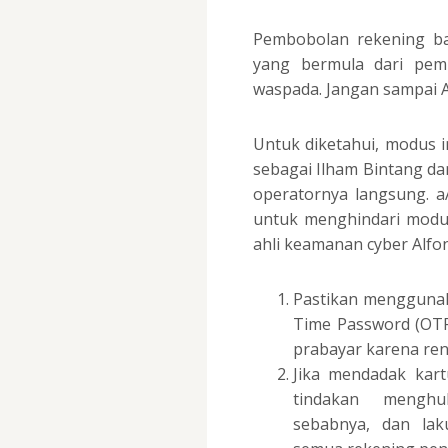
Pembobolan rekening ba
yang bermula dari pem
waspada. Jangan sampai A
Untuk diketahui, modus 
sebagai Ilham Bintang da
operatornya langsung. a
untuk menghindari modus
ahli keamanan cyber Alfo
Pastikan mengguna
Time Password (OT
prabayar karena rent
Jika mendadak kart
tindakan mengh
sebabnya, dan lak