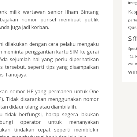
insta
nk milik wartawan senior Ilham Bintang
Kas
bajakan nomor ponsel membuat publik
perb
nda juga jadi korban.
Qas
s
ini dilakukan dengan cara pelaku mengaku
Spec
n meminta penggantian kartu SIM ke gerai
TCL
t
Ada sejumlah hal yang perlu diperhatikan
v
call
 tersebut, seperti tips yang disampaikan
wi
ns Tanujaya.
kan nomor HP yang permanen untuk One
P). Tidak disarankan menggunakan nomor
an didaur ulang atau diambilalih.
u tidak berfungsi, harap segera lakukan
ubungi operator untuk menanyakan
ukan tindakan cepat seperti memblokir