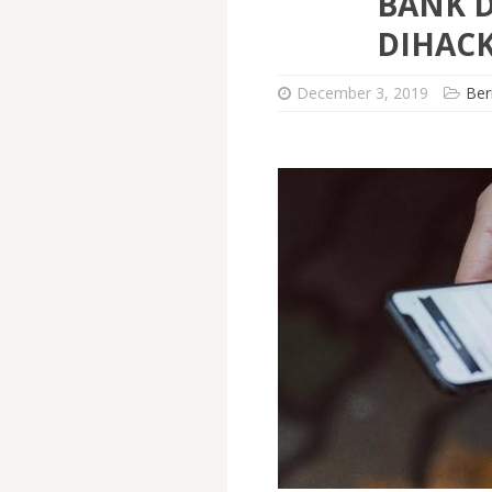
BANK 
DIHAC
December 3, 2019
Ber