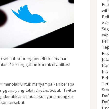
Emb
wit
Bel
Aks
Seg
sep
Per
Tep
Rek
p setelah seorang peneliti keamanan
Jut
am fitur unggahan kontak di aplikasi
Han
Jut
Beb
Ter
ter menolak untuk menyampaikan berapa
Ste
gguna yang telah diretas. Sebab, Twitter
Daf
gidentifikasi semua akun yang mungkin
Daf
akan tersebut.
Und