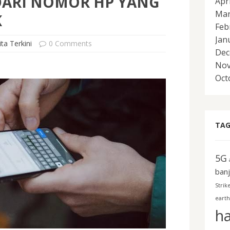
DARI NOMOR HP YANG
Apr
Mar
K
Feb
Jan
ita Terkini
0 Comments
Dec
Nov
Oct
TAG
5G
banj
Strik
earth
h