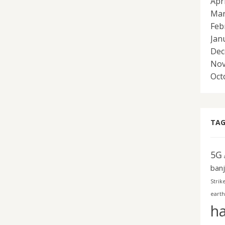
Apr
Mar
Feb
Jan
Dec
Nov
Oct
TAG
5G
banj
Strik
earth
h