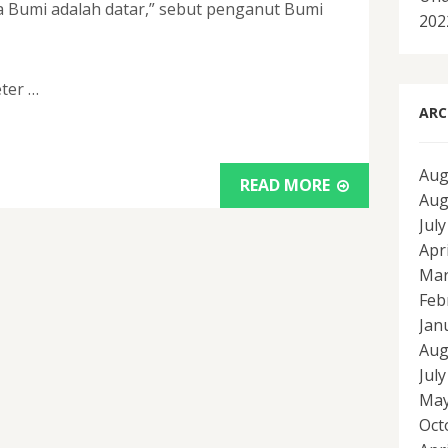
a Bumi adalah datar,” sebut penganut Bumi
202
eter …
ARC
Aug
READ MORE
Aug
Jul
Apr
Mar
Feb
Jan
Aug
Jul
May
Oct