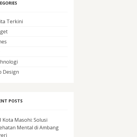
EGORIES
ita Terkini
get
mes
O
hnologi
 Design
ENT POSTS
I Kota Masohi: Solusi
ehatan Mental di Ambang
eri