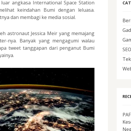
n luar angkasa International Space Station
CAT
 melihat keindahan Bumi dengan leluasa.
nya dan membagi ke media sosial.
Ber
Gad
leh astronaut Jessica Meir yang memajang
Ga
tter-nya. Banyak yang mengagumi walau
rapa tweet tanggapan dari penganut Bumi
SE
ainya.
Tek
Web
REC
PAF
Kes
Neg