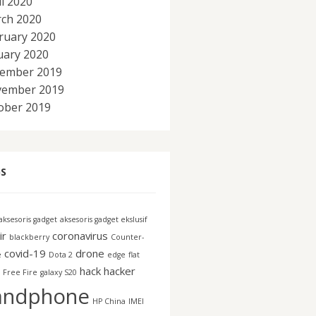
il 2020
ch 2020
ruary 2020
uary 2020
ember 2019
ember 2019
ober 2019
S
aksesoris gadget
aksesoris gadget ekslusif
ir
coronavirus
blackberry
Counter-
covid-19
drone
e
Dota 2
edge
flat
hack
hacker
Free Fire
galaxy S20
andphone
HP China
IMEI