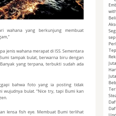
Emb
wit
Bel
Aks
dari wahana yang berkunjung membuat
Seg
gam,”
sep
Per
Tep
rapa jenis wahana merapat di ISS. Sementara
Rek
t Bumi tampak bulat, berwarna biru dengan
Jut
 Banyak yang terpana, terbukti sudah ada
Han
Jut
Beb
gapi bahwa foto yang ia posting tidak
Ter
wujudnya bulat. “Nice try, tapi Bumi kan
Ste
zen.
Daf
Daf
an lensa fish eye. Membuat Bumi terlihat
Und