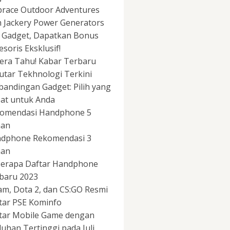
race Outdoor Adventures
h Jackery Power Generators
i Gadget, Dapatkan Bonus
esoris Eksklusif!
era Tahu! Kabar Terbaru
utar Tekhnologi Terkini
bandingan Gadget: Pilih yang
at untuk Anda
omendasi Handphone 5
aan
dphone Rekomendasi 3
aan
erapa Daftar Handphone
baru 2023
am, Dota 2, dan CS:GO Resmi
tar PSE Kominfo
tar Mobile Game dengan
uhan Tertinggi pada Juli