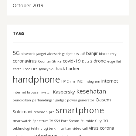
October 2019
TAGS
5G
banjir
aksesoris gadget
aksesoris gadget ekslusif
blackberry
coronavirus
covid-19
drone
Counter-Strike
Dota 2
edge
flat
hack
hacker
earth
Free Fire
galaxy S20
handphone
internet
HP China
IMEI
instagram
kesehatan
Kaspersky
internet browser
iwatch
Qasem
pendidikan
perbandingan gadget
power generator
smartphone
Soleimani
realme 5 pro
smartwatch
Spectrum TV
SSH Port
Steam
Stumble Guys
TCL
virus corona
tekhnologi
tekhnologi terkini
twitter
video call