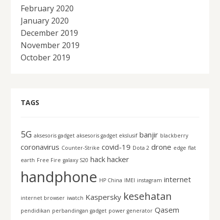
February 2020
January 2020
December 2019
November 2019
October 2019
TAGS
5G
banjir
aksesoris gadget
aksesoris gadget ekslusif
blackberry
coronavirus
covid-19
drone
Counter-Strike
Dota 2
edge
flat
hack
hacker
earth
Free Fire
galaxy S20
handphone
internet
HP China
IMEI
instagram
kesehatan
Kaspersky
internet browser
iwatch
Qasem
pendidikan
perbandingan gadget
power generator