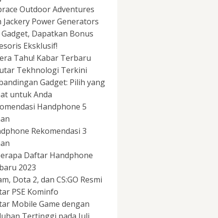
race Outdoor Adventures
h Jackery Power Generators
i Gadget, Dapatkan Bonus
esoris Eksklusif!
era Tahu! Kabar Terbaru
utar Tekhnologi Terkini
bandingan Gadget: Pilih yang
at untuk Anda
omendasi Handphone 5
aan
dphone Rekomendasi 3
aan
erapa Daftar Handphone
baru 2023
am, Dota 2, dan CS:GO Resmi
tar PSE Kominfo
tar Mobile Game dengan
uhan Tertinggi pada Juli