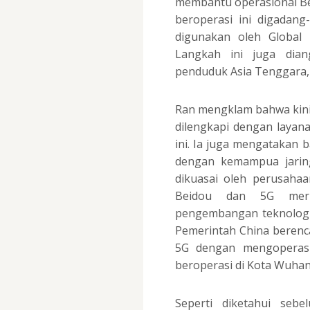
membantu operasional Bei
beroperasi ini digadan
digunakan oleh Global 
Langkah ini juga dia
penduduk Asia Tenggara, A
Ran mengklam bahwa kini 
dilengkapi dengan layan
ini. Ia juga mengatakan 
dengan kemampua jaring
dikuasai oleh perusahaa
Beidou dan 5G meru
pengembangan teknologi i
Pemerintah China berenca
5G dengan mengoperasi
beroperasi di Kota Wuhan
Seperti diketahui seb