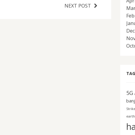
Apr
NEXT POST
Mar
Feb
Jan
Dec
Nov
Oct
TAG
5G
banj
Strik
earth
h