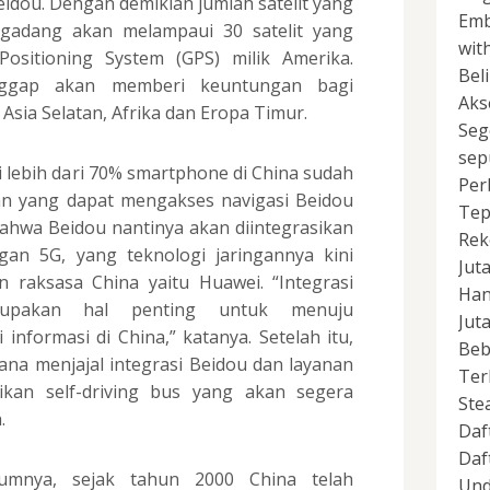
dou. Dengan demikian jumlah satelit yang
Emb
g-gadang akan melampaui 30 satelit yang
wit
Positioning System (GPS) milik Amerika.
Bel
nggap akan memberi keuntungan bagi
Aks
sia Selatan, Afrika dan Eropa Timur.
Seg
sep
lebih dari 70% smartphone di China sudah
Per
an yang dapat mengakses navigasi Beidou
Tep
bahwa Beidou nantinya akan diintegrasikan
Rek
an 5G, yang teknologi jaringannya kini
Jut
n raksasa China yaitu Huawei. “Integrasi
Han
pakan hal penting untuk menuju
Jut
nformasi di China,” katanya. Setelah itu,
Beb
na menjajal integrasi Beidou dan layanan
Ter
kan self-driving bus yang akan segera
Ste
.
Daf
Daf
elumnya, sejak tahun 2000 China telah
Und