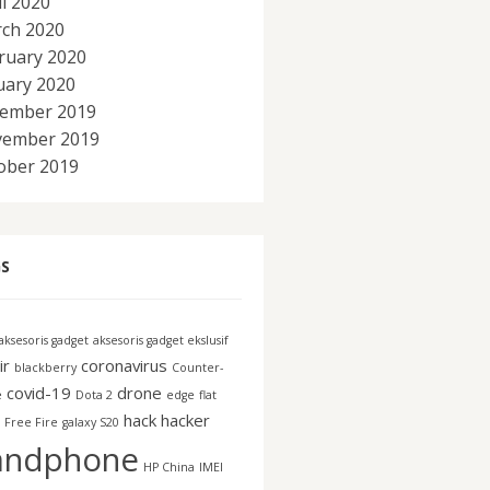
il 2020
ch 2020
ruary 2020
uary 2020
ember 2019
ember 2019
ober 2019
S
aksesoris gadget
aksesoris gadget ekslusif
ir
coronavirus
blackberry
Counter-
covid-19
drone
e
Dota 2
edge
flat
hack
hacker
Free Fire
galaxy S20
andphone
HP China
IMEI