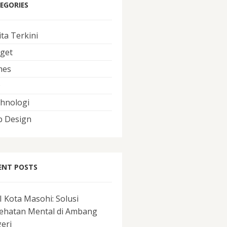
EGORIES
ita Terkini
get
mes
O
hnologi
 Design
ENT POSTS
I Kota Masohi: Solusi
ehatan Mental di Ambang
eri