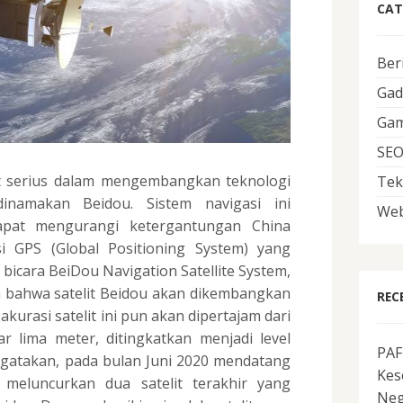
CAT
Ber
Gad
Ga
SE
at serius dalam mengembangkan teknologi
Tek
dinamakan Beidou. Sistem navigasi ini
Web
pat mengurangi ketergantungan China
si GPS (Global Positioning System) yang
u bicara BeiDou Navigation Satellite System,
 bahwa satelit Beidou akan dikembangkan
REC
 akurasi satelit ini pun akan dipertajam dari
r lima meter, ditingkatkan menjadi level
PAF
ngatakan, pada bulan Juni 2020 mendatang
Kes
meluncurkan dua satelit terakhir yang
Neg