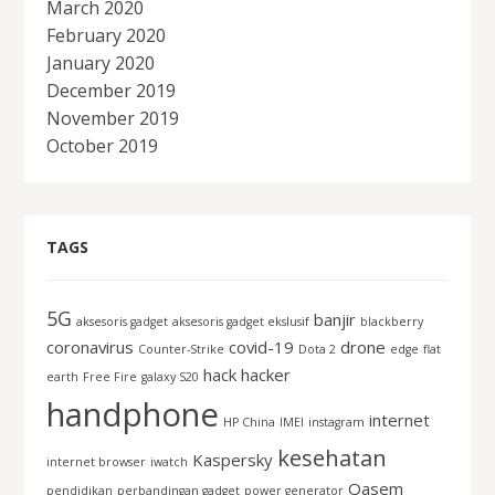
March 2020
February 2020
January 2020
December 2019
November 2019
October 2019
TAGS
5G
banjir
aksesoris gadget
aksesoris gadget ekslusif
blackberry
coronavirus
covid-19
drone
Counter-Strike
Dota 2
edge
flat
hack
hacker
earth
Free Fire
galaxy S20
handphone
internet
HP China
IMEI
instagram
kesehatan
Kaspersky
internet browser
iwatch
Qasem
pendidikan
perbandingan gadget
power generator